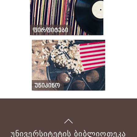
ᲣᲜᲘᲕᲔᲠᲡᲘᲢᲔᲢᲘᲡ ᲑᲘᲑᲚᲘᲝᲗᲔᲙᲐ