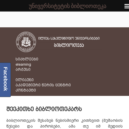
უნივერსიტეტის ბიბლიოთეკა
სიახლეები
elearning
Facebook
არგუსი
ილიაუნი
აკადემიური წერის ცენტრი
კონტაქტი
ᲨᲔᲔᲙᲘᲗᲮᲔ ᲑᲘᲑᲚᲘᲝᲗᲔᲙᲐᲠᲡ
ბიბლიოთეკის შესახებ ნებისმიერი კითხვით (მუშაობის
წესები და პირობები, ამა თუ იმ მედიის