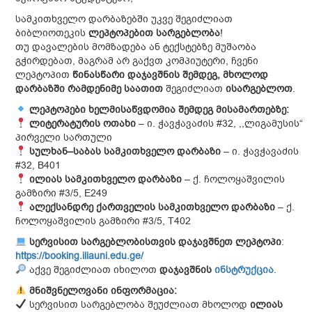
სამკითხველო დარბაზებში უკვე შეგიძლიათ
ბიბლიოთეკის
ლეპტოპები
თ
სარგებლობა
!
თუ დავალების მომზადება ან ტექსტებზე მუშაობა
გჭირდებათ, მაგრამ არ გაქვთ კომპიუტერი, ჩვენი
ლეპტოპით
წინასწარი
დაჯავშნის
შემდეგ,
მხოლოდ
დარბაზში
რამდენიმე
საათით
შეგიძლიათ
ისარგებლოთ
.
ლეპტოპები
ხელმისაწვდომია
შემდეგ
მისამართებზე
:
ლიტერატურის
ოთახი
– ი. ჭავჭავაძის #32, ,,ლიგამუსის“
პირველი სართული
სულხან
–
საბას
სამკითხველო
დარბაზი
– ი. ჭავჭავაძის
#32, B401
ილიას
სამკითხველო
დარბაზი
– ქ. ჩოლოყაშვილის
გამზირი #3/5, E249
ალექსანდრე
ქართველის
სამკითხველო
დარბაზი
– ქ.
ჩოლოყაშვილის გამზირი #3/5, T402
სერვისით
სარგებლობისთვის
დაჯავშნეთ
ლეპტოპი
:
https://booking.iliauni.edu.ge/
აქვე შეგიძლიათ იხილოთ
დაჯავშნის
ინსტრუქცია
.
მნიშვნელოვანი
ინფორმაცია
:
სერვისით სარგებლობა შეუძლიათ მხოლოდ
ილიას