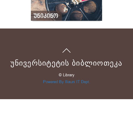
ᲣᲜᲘᲕᲔᲠᲡᲘᲢᲔᲢᲘᲡ ᲑᲘᲑᲚᲘᲝᲗᲔᲙᲐ
© Library
Powered By Iliauni IT Dept.