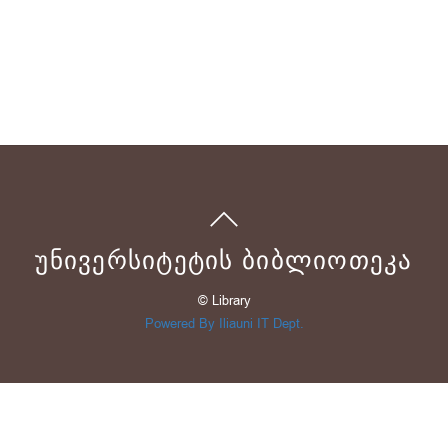
ᲣᲜᲘᲕᲔᲠᲡᲘᲢᲔᲢᲘᲡ ᲑᲘᲑᲚᲘᲝᲗᲔᲙᲐ
© Library
Powered By Iliauni IT Dept.