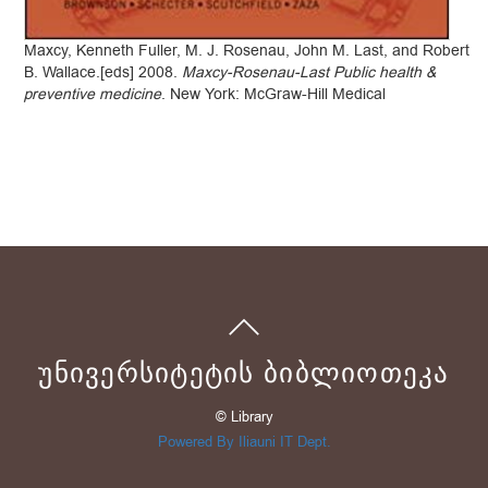
Maxcy, Kenneth Fuller, M. J. Rosenau, John M. Last, and Robert
B. Wallace.[eds] 2008.
Maxcy-Rosenau-Last Public health &
preventive medicine
. New York: McGraw-Hill Medical
ᲣᲜᲘᲕᲔᲠᲡᲘᲢᲔᲢᲘᲡ ᲑᲘᲑᲚᲘᲝᲗᲔᲙᲐ
© Library
Powered By Iliauni IT Dept.