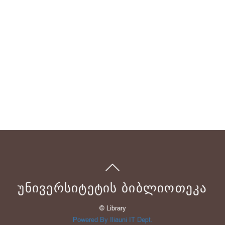
ᲣᲜᲘᲕᲔᲠᲡᲘᲢᲔᲢᲘᲡ ᲑᲘᲑᲚᲘᲝᲗᲔᲙᲐ
© Library
Powered By Iliauni IT Dept.