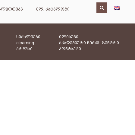
იბლიოთეკა
ელ. კატალოგი
სიახლეები
ილიაუნი
elearning
აკადემიური წერის ცენტრი
არგუსი
კონტაქტი