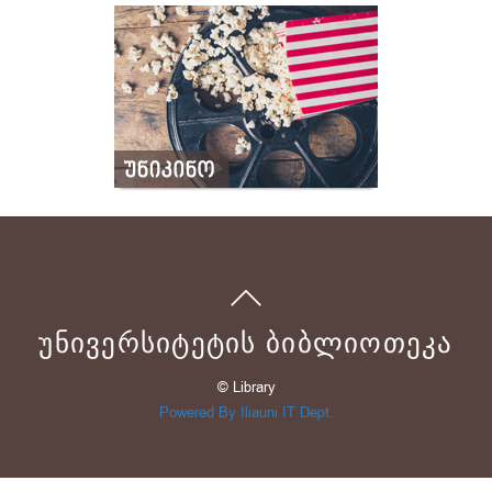
ᲣᲜᲘᲕᲔᲠᲡᲘᲢᲔᲢᲘᲡ ᲑᲘᲑᲚᲘᲝᲗᲔᲙᲐ
© Library
Powered By Iliauni IT Dept.