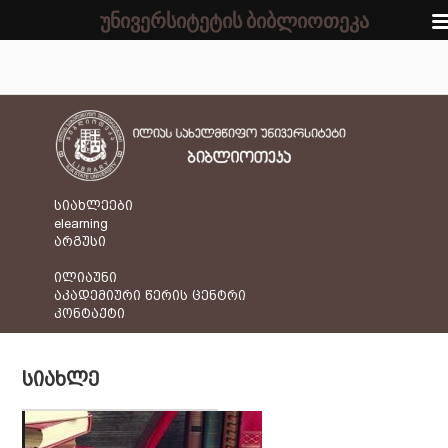
უნივერსიტეტის ბიბლიოთეკა
სიახლეები
elearning
არგუსი
ილიაუნი
აკადემიური წერის ცენტრი
კონტაქტი
ᲡᲘᲐᲮᲚᲔ