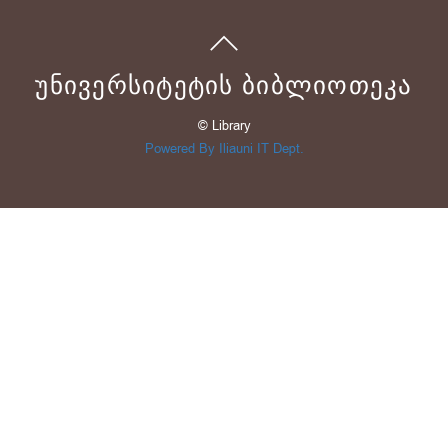
ᲣᲜᲘᲕᲔᲠᲡᲘᲢᲔᲢᲘᲡ ᲑᲘᲑᲚᲘᲝᲗᲔᲙᲐ
© Library
Powered By Iliauni IT Dept.