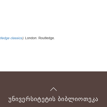
tledge classics
).
London: Routledge.
ᲣᲜᲘᲕᲔᲠᲡᲘᲢᲔᲢᲘᲡ ᲑᲘᲑᲚᲘᲝᲗᲔᲙᲐ