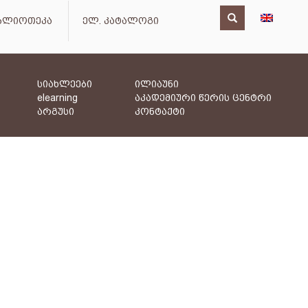
იბლიოთეკა
ელ. კატალოგი
სიახლეები
ილიაუნი
elearning
აკადემიური წერის ცენტრი
არგუსი
კონტაქტი