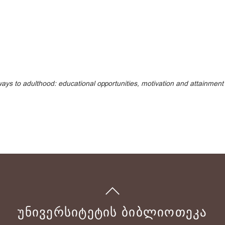
ays to adulthood: educational opportunities, motivation and attainment 
ᲣᲜᲘᲕᲔᲠᲡᲘᲢᲔᲢᲘᲡ ᲑᲘᲑᲚᲘᲝᲗᲔᲙᲐ