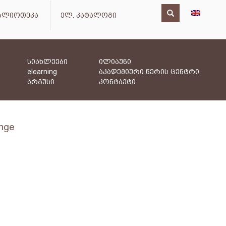
იბლიოთეკა
ელ. კატალოგი
სიახლეები
ილიაუნი
elearning
აკადემიური წერის ცენტრი
არგუსი
კონტაქტი
ange