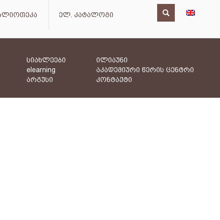
იბლიოთეკა
ელ. კატალოგი
სიახლეები
ილიაუნი
elearning
აკადემიური წერის ცენტრი
არგუსი
კონტაქტი