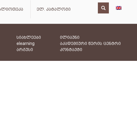
იბლიოთეკა
ელ. კატალოგი
სიახლეები
ილიაუნი
elearning
აკადემიური წერის ცენტრი
არგუსი
კონტაქტი