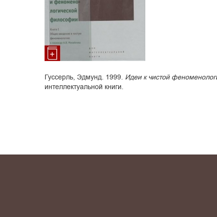
Гуссерль, Эдмунд. 1999.
Идеи к чистой феноменолог
интеллектуальной книги.