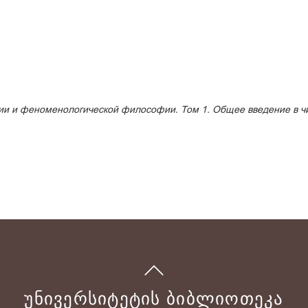
ии и феноменологической философии. Том 1. Общее введение в 
ᲣᲜᲘᲕᲔᲠᲡᲘᲢᲔᲢᲘᲡ ᲑᲘᲑᲚᲘᲝᲗᲔᲙᲐ