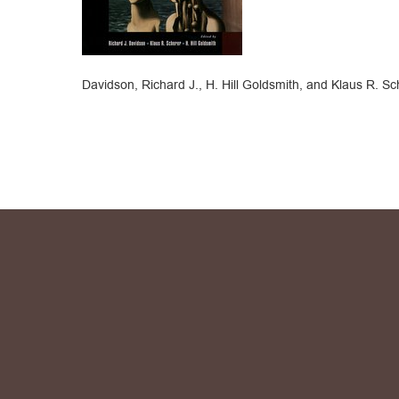
Davidson, Richard J., H. Hill Goldsmith, and Klaus R. Sc