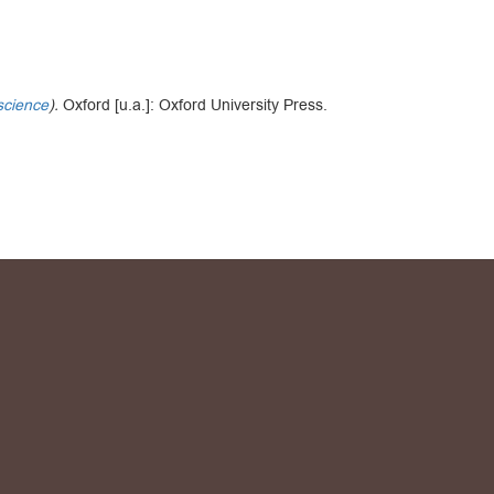
 science
).
Oxford [u.a.]: Oxford University Press.