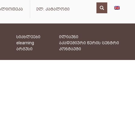
იბლიოთეკა
ელ. კატალოგი
სიახლეები
ილიაუნი
elearning
აკადემიური წერის ცენტრი
არგუსი
კონტაქტი