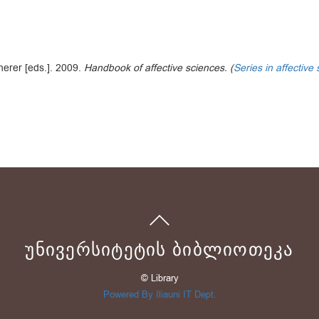
herer [eds.]. 2009.
Handbook of affective sciences. (
Series in affective
ᲣᲜᲘᲕᲔᲠᲡᲘᲢᲔᲢᲘᲡ ᲑᲘᲑᲚᲘᲝᲗᲔᲙᲐ
© Library
Powered By Iliauni IT Dept.