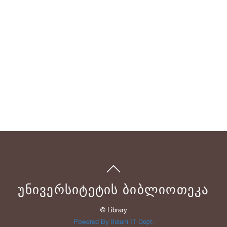
ᲣᲜᲘᲕᲔᲠᲡᲘᲢᲔᲢᲘᲡ ᲑᲘᲑᲚᲘᲝᲗᲔᲙᲐ
© Library
Powered By Iliauni IT Dept.