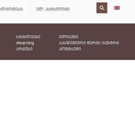
იბლიოთეკა
ელ. კატალოგი
სიახლეები
ილიაუნი
elearning
აკადემიური წერის ცენტრი
არგუსი
კონტაქტი