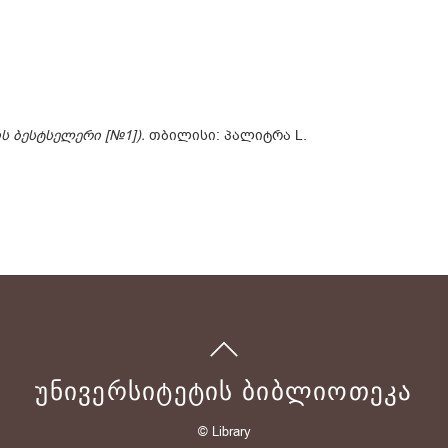
 ბესტსელერი [№1]).
თბილისი: პალიტრა L.
ᲣᲜᲘᲕᲔᲠᲡᲘᲢᲔᲢᲘᲡ ᲑᲘᲑᲚᲘᲝᲗᲔᲙᲐ
© Library