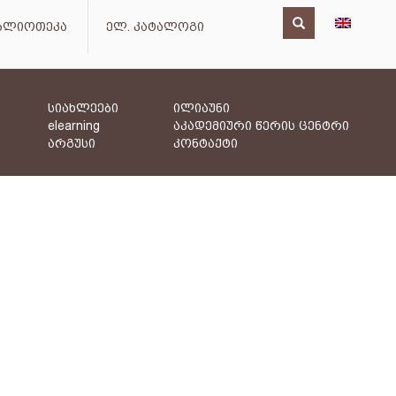
იბლიოთეკა
ელ. კატალოგი
სიახლეები
ილიაუნი
elearning
აკადემიური წერის ცენტრი
არგუსი
კონტაქტი