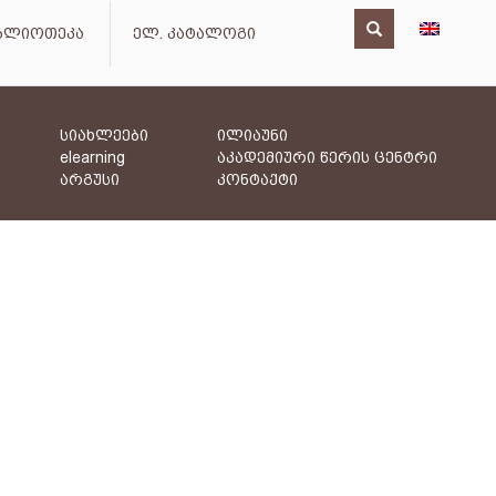
იბლიოთეკა
ელ. კატალოგი
სიახლეები
ილიაუნი
elearning
აკადემიური წერის ცენტრი
არგუსი
კონტაქტი