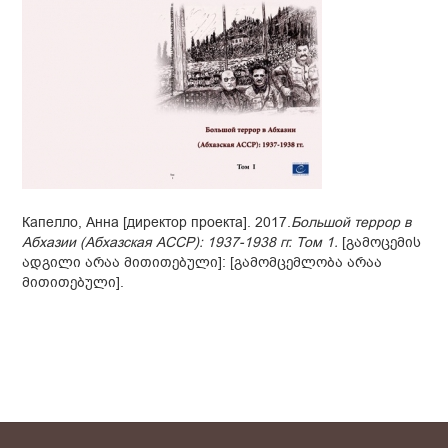
Капелло, Анна [директор проекта]. 2017.
Большой террор в
Абхазии (Абхазская АССР): 1937-1938 гг. Том 1.
[გამოცემის
ადგილი არაა მითითებული]: [გამომცემლობა არაა
მითითებული].