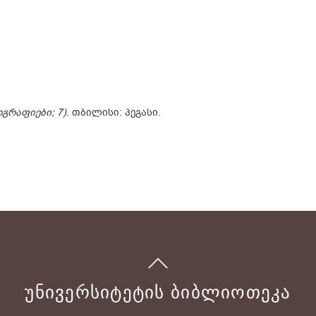
გრაფიები; 7).
თბილისი: პეგასი.
ᲣᲜᲘᲕᲔᲠᲡᲘᲢᲔᲢᲘᲡ ᲑᲘᲑᲚᲘᲝᲗᲔᲙᲐ