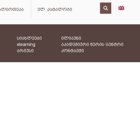
იბლიოთეკა
ელ. კატალოგი
სიახლეები
ილიაუნი
elearning
აკადემიური წერის ცენტრი
არგუსი
კონტაქტი