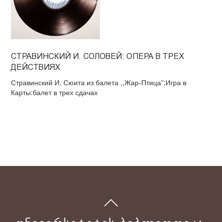
СТРАВИНСКИЙ И. СОЛОВЕЙ: ОПЕРА В ТРЕХ
ДЕЙСТВИЯХ
Стравинский И. Сюита из балета ,,Жар-Птица”;Игра в
Карты:балет в трех сдачах