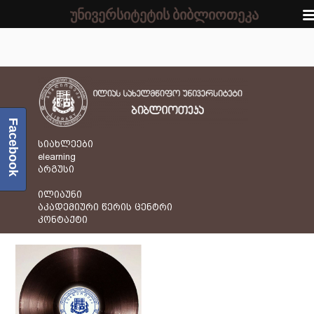
უნივერსიტეტის ბიბლიოთეკა
Facebook
სიახლეები
elearning
არგუსი
ილიაუნი
აკადემიური წერის ცენტრი
კონტაქტი