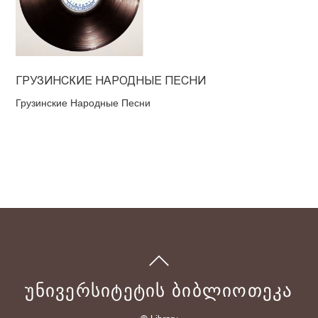
ГРУЗИНСКИЕ НАРОДНЫЕ ПЕСНИ
Грузинские Народные Песни
ᲣᲜᲘᲕᲔᲠᲡᲘᲢᲔᲢᲘᲡ ᲑᲘᲑᲚᲘᲝᲗᲔᲙᲐ