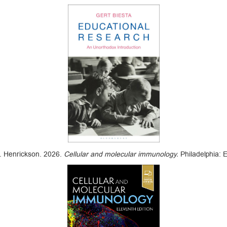
E. Henrickson. 2026.
Cellular and molecular immunology.
Philadelphia: E