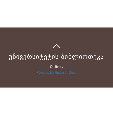
ᲣᲜᲘᲕᲔᲠᲡᲘᲢᲔᲢᲘᲡ ᲑᲘᲑᲚᲘᲝᲗᲔᲙᲐ
© Library
Powered By Iliauni IT Dept.