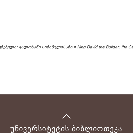
ენებელი: გალობანი სინანულისანი =
King David the Builder: the 
ᲣᲜᲘᲕᲔᲠᲡᲘᲢᲔᲢᲘᲡ ᲑᲘᲑᲚᲘᲝᲗᲔᲙᲐ