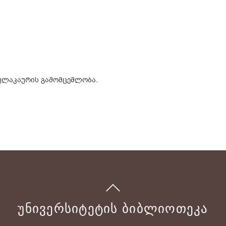
ულაკაურის გამომცემლობა.
ᲣᲜᲘᲕᲔᲠᲡᲘᲢᲔᲢᲘᲡ ᲑᲘᲑᲚᲘᲝᲗᲔᲙᲐ