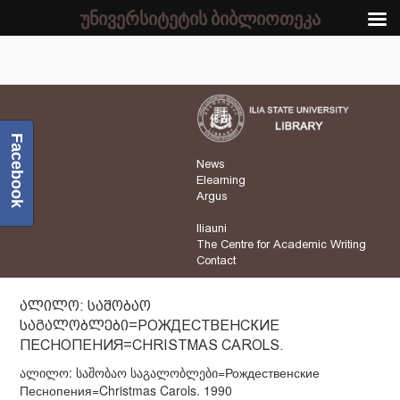
უნივერსიტეტის ბიბლიოთეკა
Facebook
News
Elearning
Argus
Iliauni
The Centre for Academic Writing
Contact
ᲐᲚᲘᲚᲝ: ᲡᲐᲨᲝᲑᲐᲝ
ᲡᲐᲒᲐᲚᲝᲑᲚᲔᲑᲘ=РОЖДЕСТВЕНСКИЕ
ПЕСНОПЕНИЯ=CHRISTMAS CAROLS.
ალილო: საშობაო საგალობლები=Рождественские
Песнопения=Christmas Carols. 1990