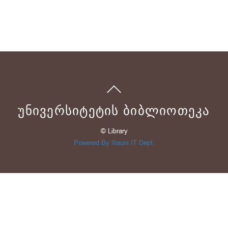
ᲣᲜᲘᲕᲔᲠᲡᲘᲢᲔᲢᲘᲡ ᲑᲘᲑᲚᲘᲝᲗᲔᲙᲐ
© Library
Powered By Iliauni IT Dept.