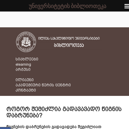
უნივერსიტეტის ბიბლიოთეკა
სიახლეები
elearning
არგუსი
ილიაუნი
აკადემიური წერის ცენტრი
კონტაქტი
ᲠᲝᲒᲝᲠ ᲨᲔᲛᲘᲫᲚᲘᲐ ᲒᲐᲓᲐᲕᲐᲕᲐᲓᲝ ᲬᲘᲒᲜᲘᲡ
ᲓᲐᲑᲠᲣᲜᲔᲑᲐ?
წიგნების
დაბრუნების
გადავადება
შეგიძლიათ